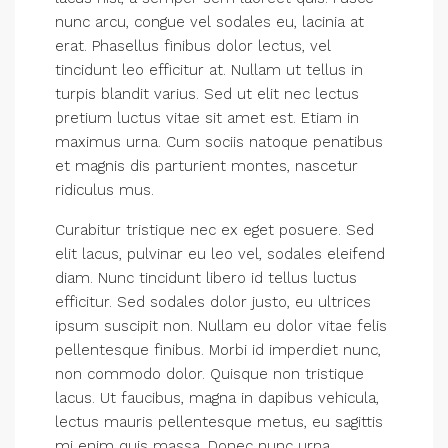
nunc arcu, congue vel sodales eu, lacinia at
erat. Phasellus finibus dolor lectus, vel
tincidunt leo efficitur at. Nullam ut tellus in
turpis blandit varius. Sed ut elit nec lectus
pretium luctus vitae sit amet est. Etiam in
maximus urna. Cum sociis natoque penatibus
et magnis dis parturient montes, nascetur
ridiculus mus.
Curabitur tristique nec ex eget posuere. Sed
elit lacus, pulvinar eu leo vel, sodales eleifend
diam. Nunc tincidunt libero id tellus luctus
efficitur. Sed sodales dolor justo, eu ultrices
ipsum suscipit non. Nullam eu dolor vitae felis
pellentesque finibus. Morbi id imperdiet nunc,
non commodo dolor. Quisque non tristique
lacus. Ut faucibus, magna in dapibus vehicula,
lectus mauris pellentesque metus, eu sagittis
mi enim quis massa. Donec nunc urna,