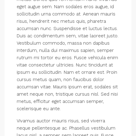
eget augue sem. Nam sodales eros augue, id
sollicitudin urna commodo at. Aenean mauris
risus, hendrerit nec metus quis, pharetra
accumsan nunc. Suspendisse et luctus lectus.
Duis ac condimentum sem, vitae laoreet justo.
Vestibulum commodo, massa non dapibus
interdum, nulla dui maximus sapien, semper
rutrum mi tortor eu eros. Fusce vehicula enim
vitae consectetur ultricies. Nunc tincidunt at
ipsum eu sollicitudin. Nam et ornare est. Proin
cursus metus quam, non faucibus dolor
accumsan vitae. Mauris ipsum erat, sodales sit
amet neque non, tristique cursus nisl. Sed nisi
metus, efficitur eget accumsan semper,
scelerisque eu ante.
Vivamus auctor mauris risus, sed viverra
neque pellentesque ac. Phasellus vestibulum
lacus nisl, a semper sem laoreet quis. Fusce