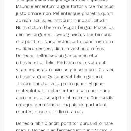
Mauris elementum augue tortor, vitae rhoncus
justo ornare non. Pellentesque pharetra quam
ac nibh iaculis, eu tincidunt nunc sollicitudin.
Nunc dictum libero in feugiat feugiat. Phasellus
semper augue et libero gravida, vitae tempus
orci porttitor. Nunc lectus justo, condimentum
eu libero semper, dictum vestibulum felis.
Donec et tellus sed augue consectetur
ultricies et ut felis. Sed sem odio, volutpat
vitae neque ac, maximus posuere orci. Cras eu
ultrices augue. Quisque vel felis eget orci
tincidunt auctor volutpat in quam. Aliquam
erat volutpat. In elementum quam non nunc
accumsan, ut suscipit nibh rutrum. Cum sociis
natoque penatibus et magnis dis parturient
montes, nascetur ridiculus mus.
Donec a nibh blandit, porttitor purus id, ornare
metus. Donec quis fermentum nunc. Vivamus