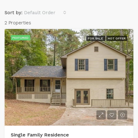
Sort by:
Default Order
2 Properties
FEATURED
FOR SALE
HOT OFFER
Single Family Residence