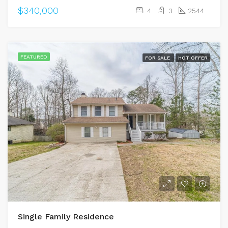
$340,000
4
3
2544
FEATURED
FOR SALE
HOT OFFER
Single Family Residence